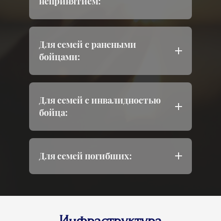
непринятием:
Для семей с ранеными
бойцами:
Для семей с инвалидностью
бойца:
Для семей погибших:
Инфраструктура