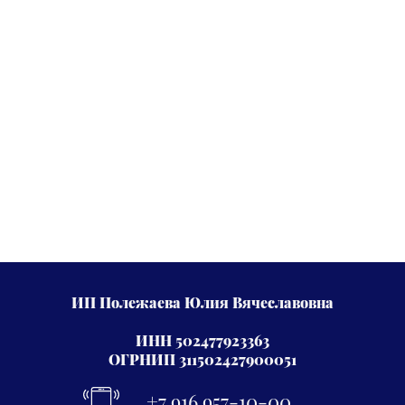
ИП Полежаева Юлия Вячеславовна
ИНН 502477923363
ОГРНИП 311502427900051
+7 916 957-10-00